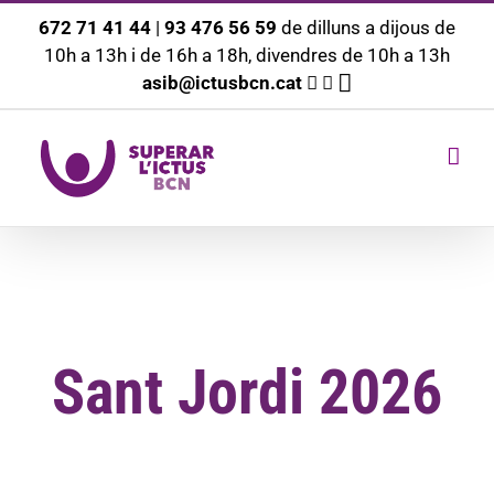
Saltar
672 71 41 44
|
93 476 56 59
de dilluns a dijous de
10h a 13h i de 16h a 18h, divendres de 10h a 13h
al
asib@ictusbcn.cat
contingut
Sant Jordi 2026