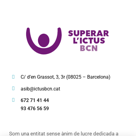
C/ d’en Grassot, 3, 3r (08025 – Barcelona)
asib@ictusbcn.cat
672 71 41 44
93 476 56 59
Som una entitat sense ànim de lucre dedicada a