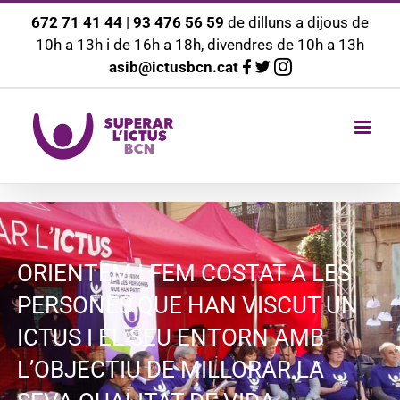
Saltar
672 71 41 44
|
93 476 56 59
de dilluns a dijous de
10h a 13h i de 16h a 18h, divendres de 10h a 13h
al
asib@ictusbcn.cat
contingut
ORIENTEM I FEM COSTAT A LES
PERSONES QUE HAN VISCUT UN
ICTUS I EL SEU ENTORN AMB
L’OBJECTIU DE MILLORAR LA