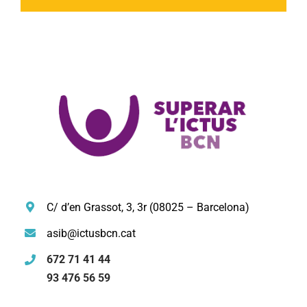
C/ d’en Grassot, 3, 3r (08025 – Barcelona)
asib@ictusbcn.cat
672 71 41 44
93 476 56 59