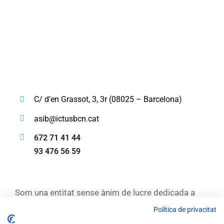
C/ d’en Grassot, 3, 3r (08025 – Barcelona)
asib@ictusbcn.cat
672 71 41 44
93 476 56 59
Som una entitat sense ànim de lucre dedicada a
Política de privacitat
millorar la qualitat de vida de les persones que han