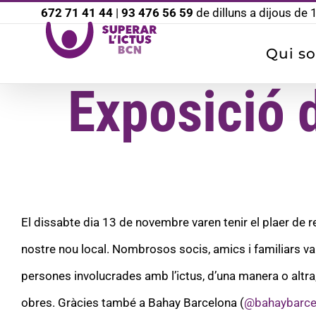
Saltar
672 71 41 44
|
93 476 56 59
de dilluns a dijous de
al
Qui s
contingut
Exposició d
El dissabte dia 13 de novembre varen tenir el plaer de r
nostre nou local. Nombrosos socis, amics i familiars v
persones involucrades amb l’ictus, d’una manera o altra,
obres. Gràcies també a Bahay Barcelona (
@bahaybarce