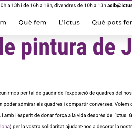
 10h a 13h i de 16h a 18h, divendres de 10h a 13h
asib@ictu
om
Què fem
L’ictus
Què pots fer
e pintura de J
eunir-nos per tal de gaudir de l’exposició de quadres del nos
an poder admirar els quadres i compartir converses. Volem 
 i amb l’esperit de donar força a la vida després de l’ictus.
lona
) per la vostra solidaritat ajudant-nos a decorar la nostr