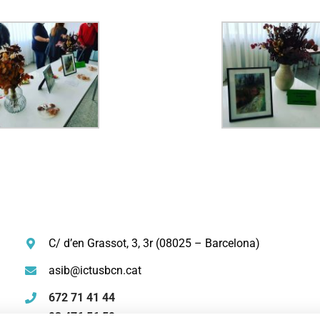
C/ d’en Grassot, 3, 3r (08025 – Barcelona)
asib@ictusbcn.cat
672 71 41 44
93 476 56 59